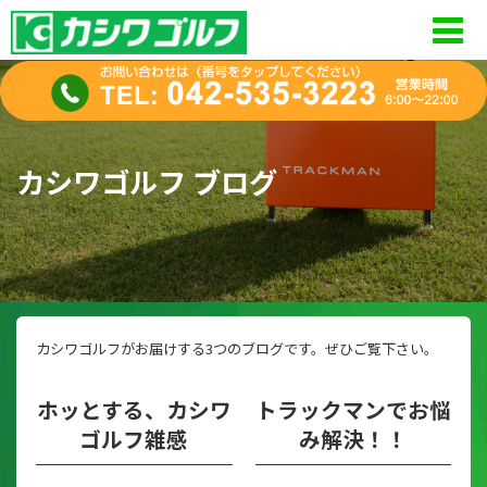
コ
ナ
ン
ビ
テ
ゲ
ン
ー
ツ
シ
カシワゴルフ ブログ
へ
ョ
ス
ン
キ
に
ッ
移
プ
動
カシワゴルフがお届けする3つのブログです。ぜひご覧下さい。
ホッとする、カシワ
トラックマンでお悩
ゴルフ雑感
み解決！！