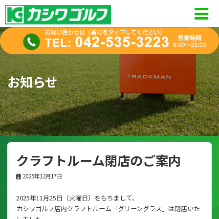
コ
ナ
ン
ビ
テ
ゲ
ン
ー
ツ
シ
お知らせ
へ
ョ
ス
ン
キ
に
ッ
移
プ
動
クラフトルーム閉店のご案内
2025年12月17日
2025年11月25日（火曜日）をもちまして、
カシワゴルフ店内クラフトルーム「グリーングラス」は閉店いた