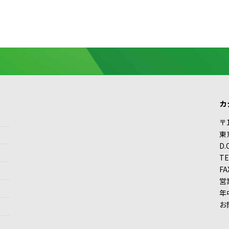
カ
〒1
東
D
TE
FA
営
年
お