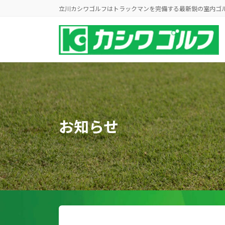
コ
ナ
立川カシワゴルフはトラックマンを完備する最新鋭の室内ゴ
ン
ビ
テ
ゲ
ン
ー
ツ
シ
へ
ョ
ス
ン
キ
に
ッ
移
プ
動
お知らせ